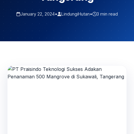
January 22, 2024
•
LindungiHutan
•
3 min read